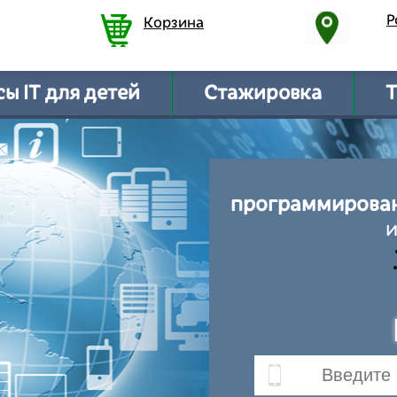
Р
Корзина
ы IT для детей
Стажировка
Т
программирован
и