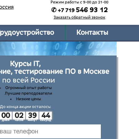
Режим работы c 9-00 до 21-00
оссия
546 93 12
✆ +7 719
Заказать обратный звонок
рудоустройство
Контакты
Курсы IT,
ие, тестирование ПО в Москве
 по всей России
Огромный опыт работы
Лучшие преподователи
Низкие цены
До конца акции осталось:
00
02
39
43
дней
часов
минут
секунд