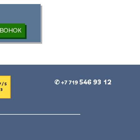
546 93 12
✆ +7 719
 / 5
:
3